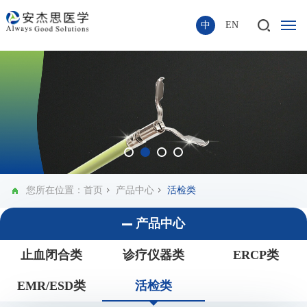
中
EN
您所在位置：
首页
产品中心
活检类
产品中心
止血闭合类
诊疗仪器类
ERCP类
EMR/ESD类
活检类