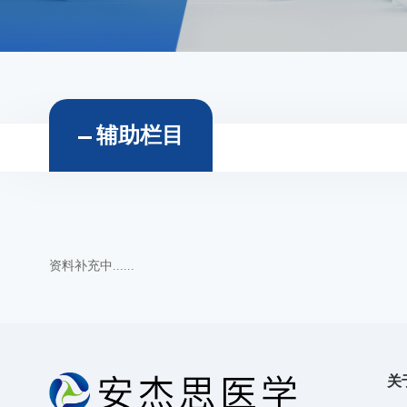
辅助栏目
资料补充中......
关