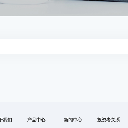
于我们
产品中心
新闻中心
投资者关系