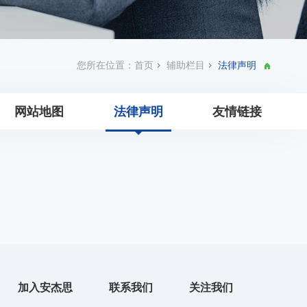
您所在位置：
首页
辅助栏目
法律声明
网站地图
法律声明
友情链接
加入安杰思
联系我们
关注我们